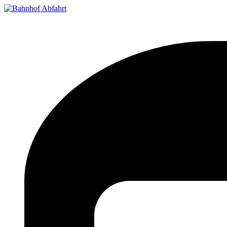
Bahnhof Live Abfahrt
Fahrpläne für deutsche Bahnhöfe