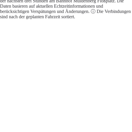
der nächsten drei Stunden am Bahnhof Muldenberg Floßplatz. Die
Daten basieren auf aktuellen Echtzeitinformationen und
berücksichtigen Verspätungen und Änderungen. ⓘ Die Verbindungen
sind nach der geplanten Fahrzeit sortiert.