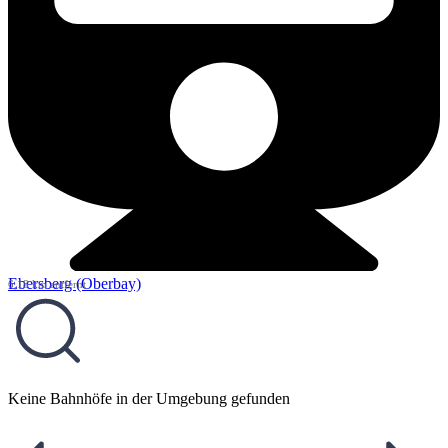
Ebersberg (Oberbay)
6,18 km entfernt
Keine Bahnhöfe in der Umgebung gefunden