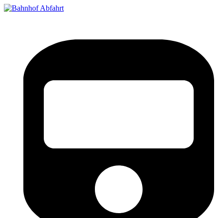
Bahnhof Live Abfahrt
Fahrpläne für deutsche Bahnhöfe