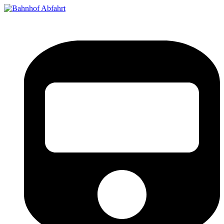
Bahnhof Live Abfahrt
Fahrpläne für deutsche Bahnhöfe