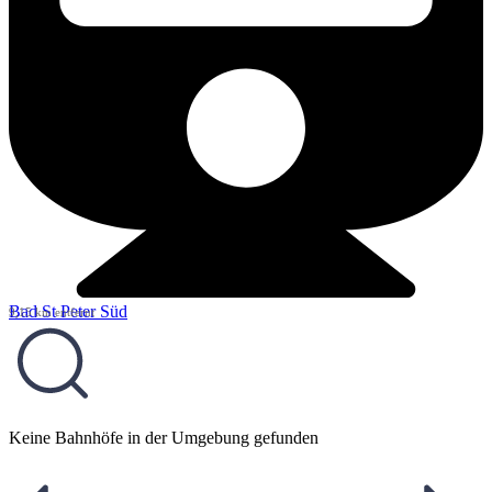
Bad St Peter Süd
9,15 km entfernt
Keine Bahnhöfe in der Umgebung gefunden