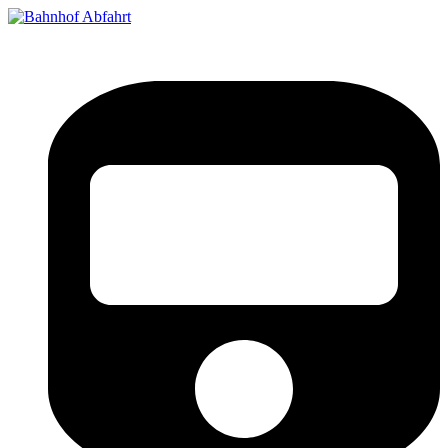
Bahnhof Live Abfahrt
Fahrpläne für deutsche Bahnhöfe