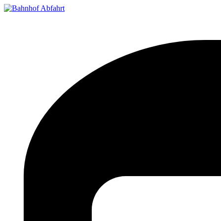
Bahnhof Live Abfahrt
Fahrpläne für deutsche Bahnhöfe