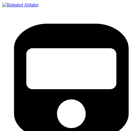
Bahnhof Live Abfahrt
Fahrpläne für deutsche Bahnhöfe