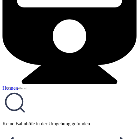
Hennen
7,83 km entfernt
Keine Bahnhöfe in der Umgebung gefunden