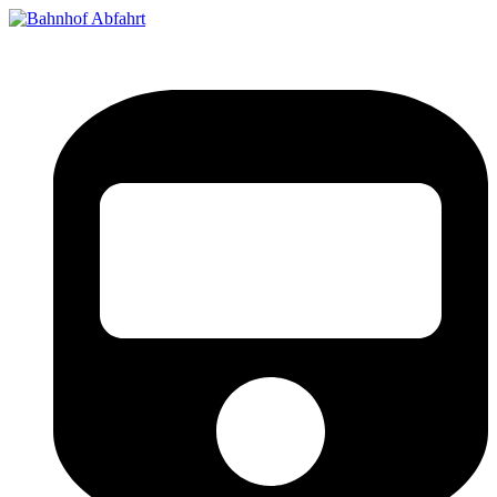
Bahnhof Live Abfahrt
Fahrpläne für deutsche Bahnhöfe