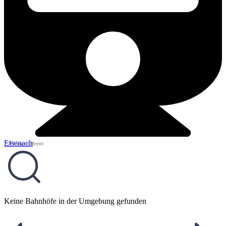
Eisenach
7,99 km entfernt
Keine Bahnhöfe in der Umgebung gefunden