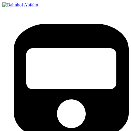
Bahnhof Live Abfahrt
Fahrpläne für deutsche Bahnhöfe