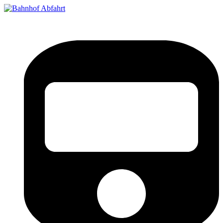
Bahnhof Live Abfahrt
Fahrpläne für deutsche Bahnhöfe