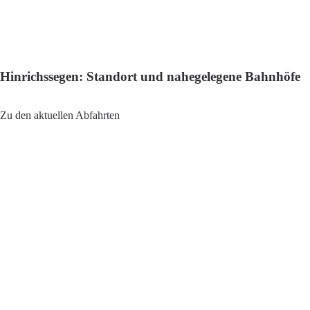
Hinrichssegen: Standort und nahegelegene Bahnhöfe
Adresse: Hinrichssegen, 83052 Bruckmühl, Germany
Zu den aktuellen Abfahrten