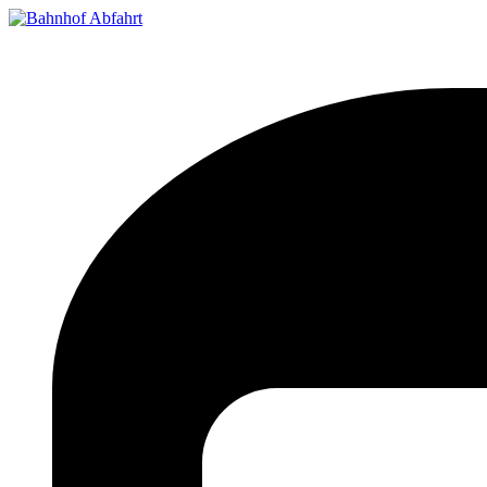
Bahnhof Live Abfahrt
Fahrpläne für deutsche Bahnhöfe