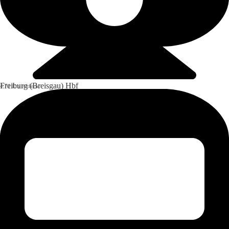
Freiburg (Breisgau) Hbf
4,71 km entfernt