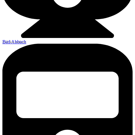
Bad Abbach
2,63 km entfernt