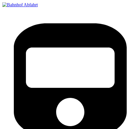
Bahnhof Live Abfahrt
Fahrpläne für deutsche Bahnhöfe