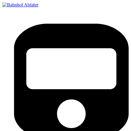
Bahnhof Live Abfahrt
Fahrpläne für deutsche Bahnhöfe