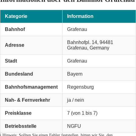
Kategorie
Information
Bahnhof
Grafenau
Bahnhofpl. 14, 94481
Adresse
Grafenau, Germany
Stadt
Grafenau
Bundesland
Bayern
Bahnhofsmanagement
Regensburg
Nah- & Fernverkehr
ja / nein
Preisklasse
7 (von 1 bis 7)
Betriebsstelle
NGFU
ℹ️ Hinweis: Sollten Sie einen Fehler feststellen, bitten wir Sie, den