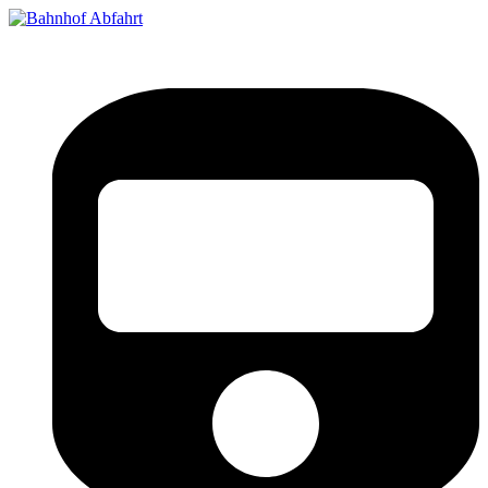
Bahnhof Live Abfahrt
Fahrpläne für deutsche Bahnhöfe