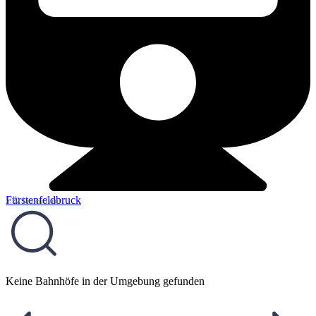
Fürstenfeldbruck
5,22 km entfernt
Keine Bahnhöfe in der Umgebung gefunden