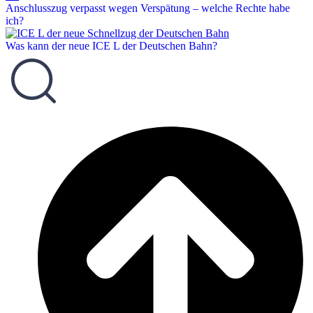
Anschlusszug verpasst wegen Verspätung – welche Rechte habe
ich?
Was kann der neue ICE L der Deutschen Bahn?