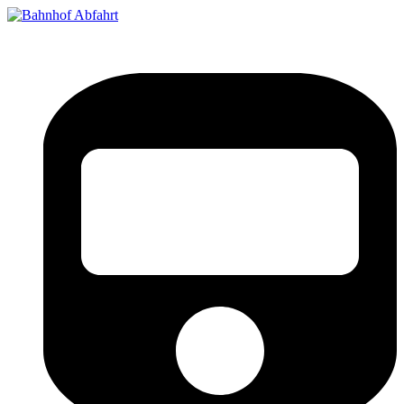
Bahnhof Live Abfahrt
Fahrpläne für deutsche Bahnhöfe