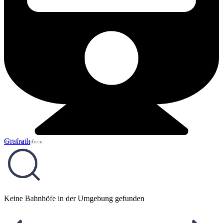
Grafrath
9,01 km entfernt
Keine Bahnhöfe in der Umgebung gefunden