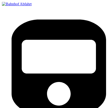
Bahnhof Live Abfahrt
Fahrpläne für deutsche Bahnhöfe