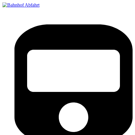
Bahnhof Live Abfahrt
Fahrpläne für deutsche Bahnhöfe