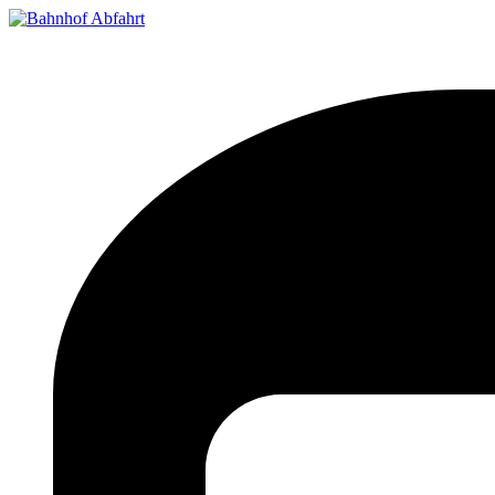
Bahnhof Live Abfahrt
Fahrpläne für deutsche Bahnhöfe