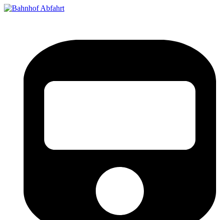
Bahnhof Live Abfahrt
Fahrpläne für deutsche Bahnhöfe