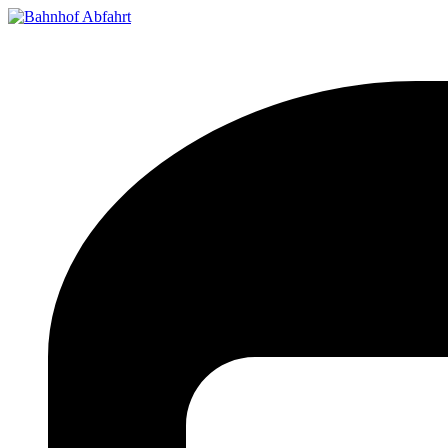
Bahnhof Live Abfahrt
Fahrpläne für deutsche Bahnhöfe