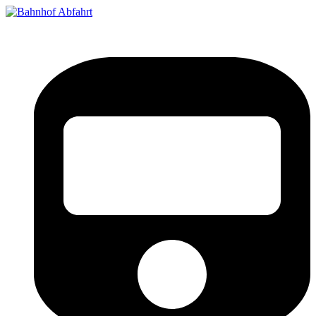
Bahnhof Live Abfahrt
Fahrpläne für deutsche Bahnhöfe