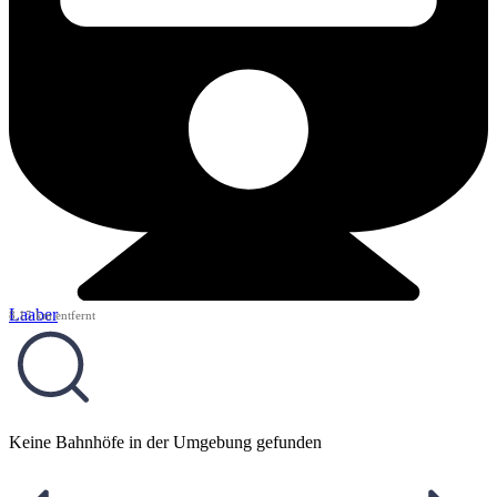
Laaber
8,15 km entfernt
Keine Bahnhöfe in der Umgebung gefunden