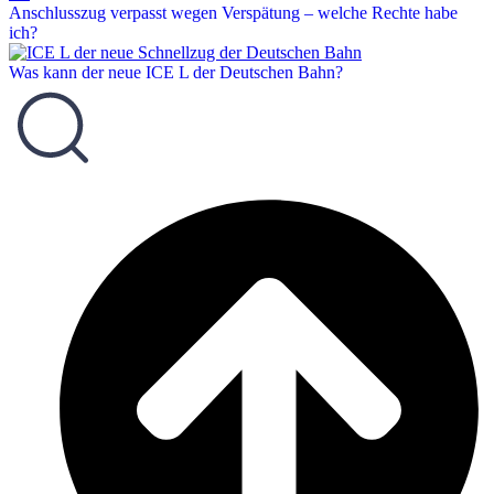
Anschlusszug verpasst wegen Verspätung – welche Rechte habe
ich?
Was kann der neue ICE L der Deutschen Bahn?