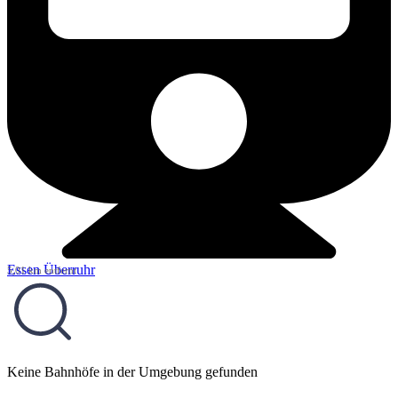
Essen Überruhr
5,01 km entfernt
Keine Bahnhöfe in der Umgebung gefunden