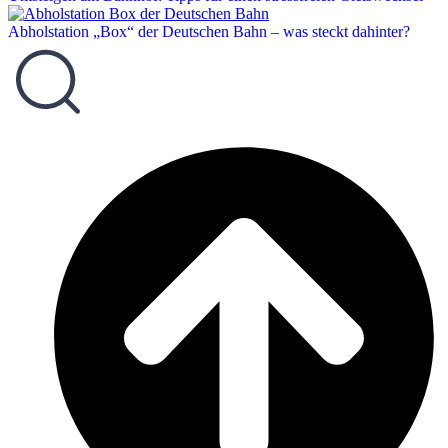
Abholstation „Box“ der Deutschen Bahn – was steckt dahinter?