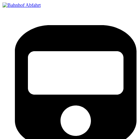
Bahnhof Live Abfahrt
Fahrpläne für deutsche Bahnhöfe