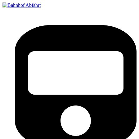
Bahnhof Live Abfahrt
Fahrpläne für deutsche Bahnhöfe