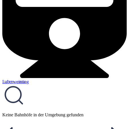
Laberweinting
10,73 km entfernt
Keine Bahnhöfe in der Umgebung gefunden