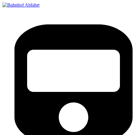
Bahnhof Live Abfahrt
Fahrpläne für deutsche Bahnhöfe