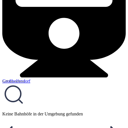
Großhelfendorf
6,20 km entfernt
Keine Bahnhöfe in der Umgebung gefunden