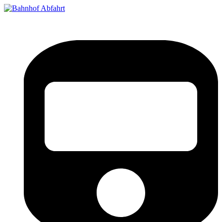
Bahnhof Live Abfahrt
Fahrpläne für deutsche Bahnhöfe