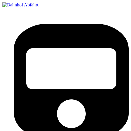
Bahnhof Live Abfahrt
Fahrpläne für deutsche Bahnhöfe