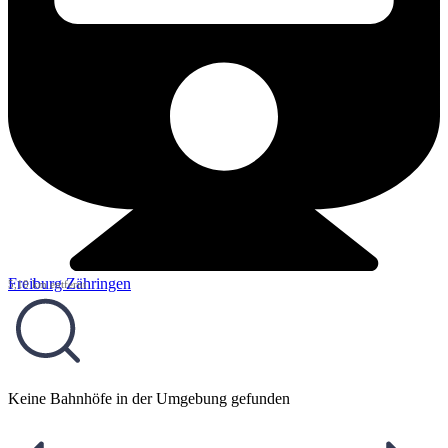
Freiburg Zähringen
5,10 km entfernt
Keine Bahnhöfe in der Umgebung gefunden