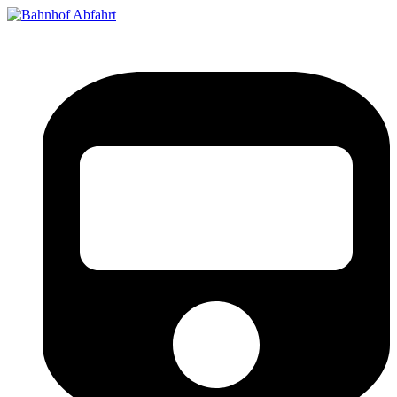
Bahnhof Live Abfahrt
Fahrpläne für deutsche Bahnhöfe