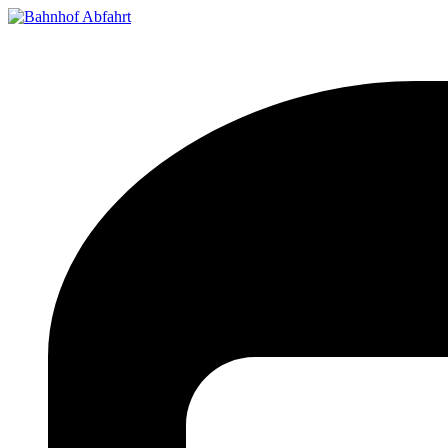
Bahnhof Live Abfahrt
Fahrpläne für deutsche Bahnhöfe