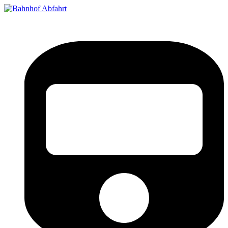
Bahnhof Live Abfahrt
Fahrpläne für deutsche Bahnhöfe