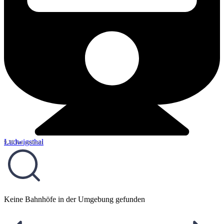
Ludwigsthal
9,30 km entfernt
Keine Bahnhöfe in der Umgebung gefunden