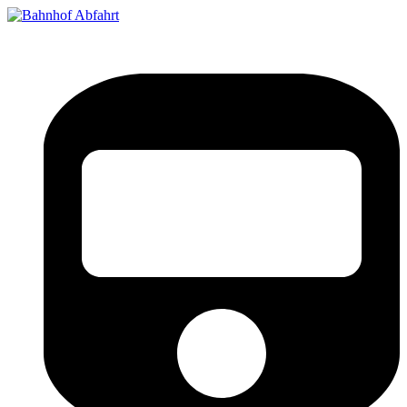
Bahnhof Live Abfahrt
Fahrpläne für deutsche Bahnhöfe