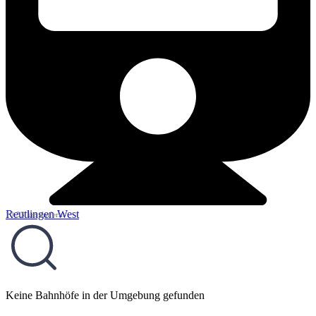
Reutlingen West
10,33 km entfernt
Keine Bahnhöfe in der Umgebung gefunden