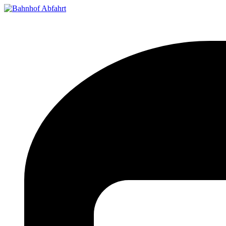
Bahnhof Live Abfahrt
Fahrpläne für deutsche Bahnhöfe