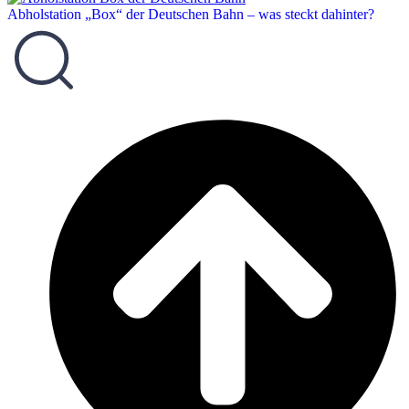
Abholstation „Box“ der Deutschen Bahn – was steckt dahinter?