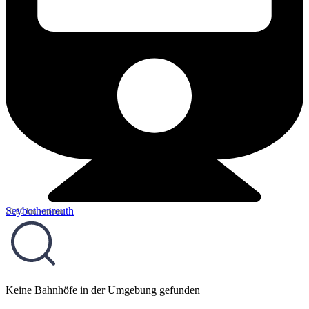
Seybothenreuth
10,90 km entfernt
Keine Bahnhöfe in der Umgebung gefunden