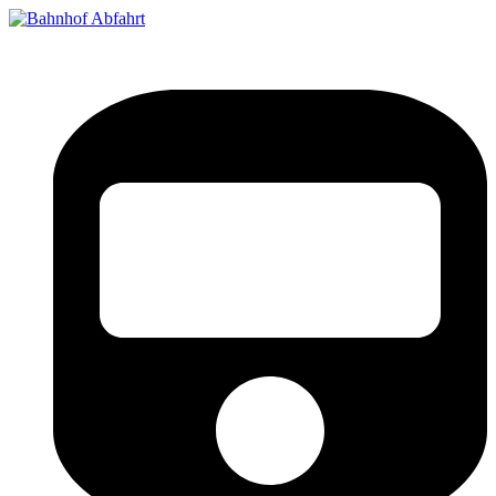
Bahnhof Live Abfahrt
Fahrpläne für deutsche Bahnhöfe