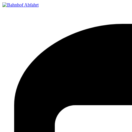
Bahnhof Live Abfahrt
Fahrpläne für deutsche Bahnhöfe