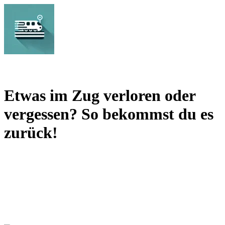
Bahnhof Live Abfahrt
Fahrpläne für deutsche Bahnhöfe
Etwas im Zug verloren oder
vergessen? So bekommst du es
zurück!
Jedes Jahr werden etwa 250.000 Gegenstände in den Fundstellen
der Deutschen Bahn abgegeben. Das entspricht circa 650 pro Tag.
In 60 % aller Fälle kommt ein registrierter Gegenstand wieder zu
seinem Besitzer zurück. Wenn du also gerade etwas in einem DB-
Zug oder in einem Bahnhofsbereich verloren hast, stehen deine
Chancen auf ein Happy End ganz gut. Welche Schritte du dafür
unternehmen musst, erfährst du hier.