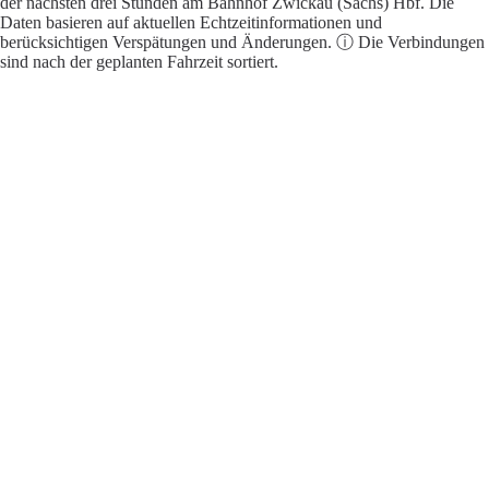
der nächsten drei Stunden am Bahnhof Zwickau (Sachs) Hbf. Die
Daten basieren auf aktuellen Echtzeitinformationen und
berücksichtigen Verspätungen und Änderungen. ⓘ Die Verbindungen
sind nach der geplanten Fahrzeit sortiert.