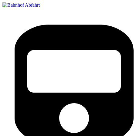
Bahnhof Live Abfahrt
Fahrpläne für deutsche Bahnhöfe