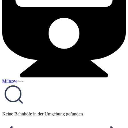
Miltzow
9,60 km entfernt
Keine Bahnhöfe in der Umgebung gefunden