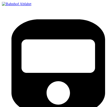
Bahnhof Live Abfahrt
Fahrpläne für deutsche Bahnhöfe