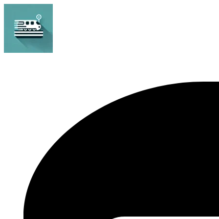
Bahnhof Live Abfahrt
Fahrpläne für deutsche Bahnhöfe