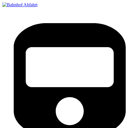
Bahnhof Live Abfahrt
Fahrpläne für deutsche Bahnhöfe