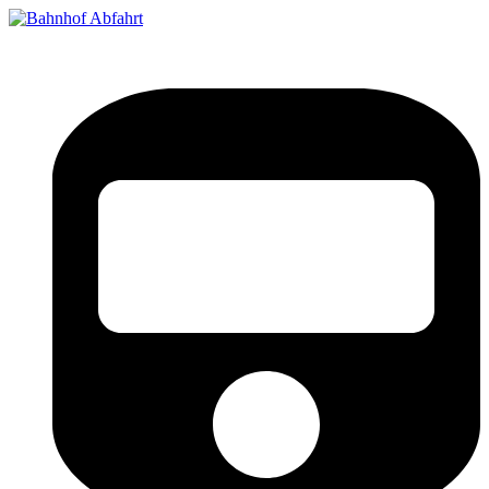
Bahnhof Live Abfahrt
Fahrpläne für deutsche Bahnhöfe