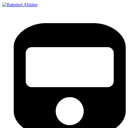
Bahnhof Live Abfahrt
Fahrpläne für deutsche Bahnhöfe