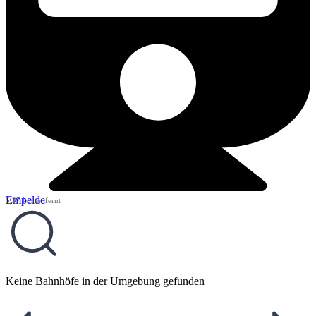
Empelde
5,37 km entfernt
Keine Bahnhöfe in der Umgebung gefunden