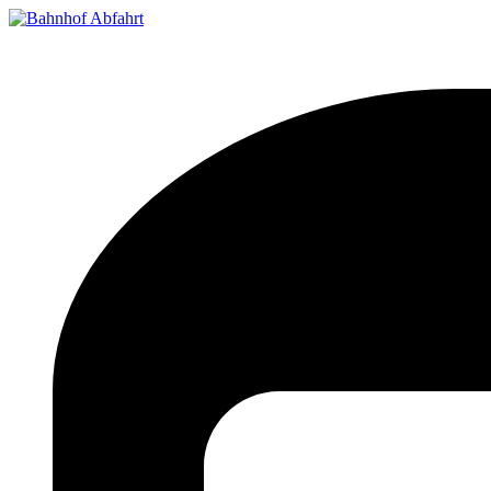
Bahnhof Live Abfahrt
Fahrpläne für deutsche Bahnhöfe