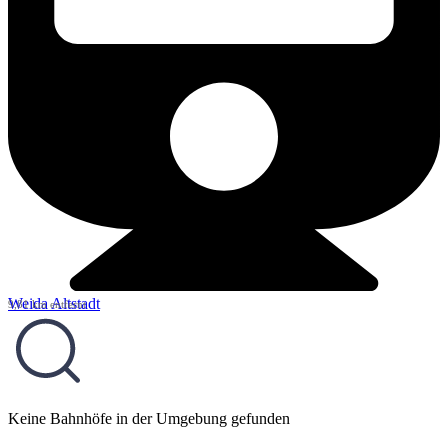
Weida Altstadt
9,81 km entfernt
Keine Bahnhöfe in der Umgebung gefunden