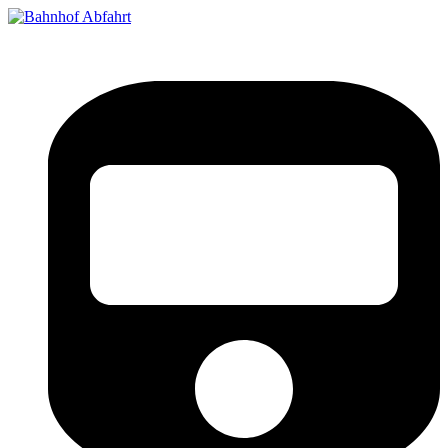
Bahnhof Live Abfahrt
Fahrpläne für deutsche Bahnhöfe