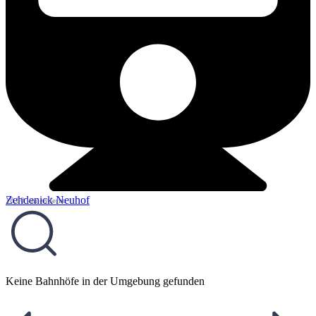
Zehdenick Neuhof
18,80 km entfernt
Keine Bahnhöfe in der Umgebung gefunden