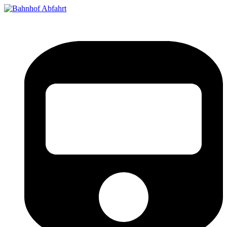
Bahnhof Live Abfahrt
Fahrpläne für deutsche Bahnhöfe