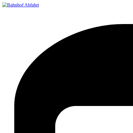
Bahnhof Live Abfahrt
Fahrpläne für deutsche Bahnhöfe