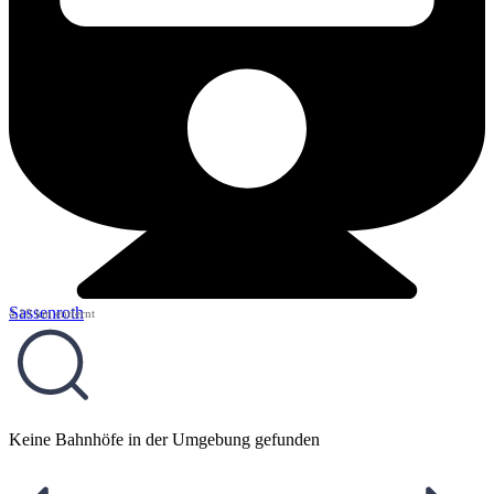
Sassenroth
4,10 km entfernt
Keine Bahnhöfe in der Umgebung gefunden