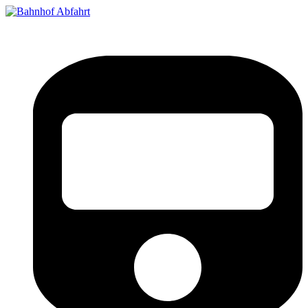
Bahnhof Live Abfahrt
Fahrpläne für deutsche Bahnhöfe