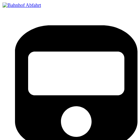
Bahnhof Live Abfahrt
Fahrpläne für deutsche Bahnhöfe